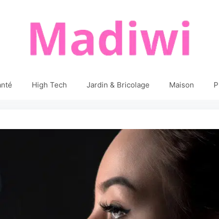
anté
High Tech
Jardin & Bricolage
Maison
P