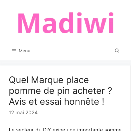
Aller
au
contenu
Menu
Quel Marque place
pomme de pin acheter ?
Avis et essai honnête !
12 mai 2024
Le secteur du DIY exige une importante somme