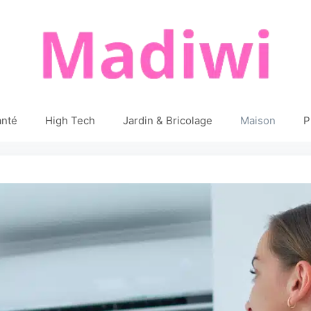
anté
High Tech
Jardin & Bricolage
Maison
P