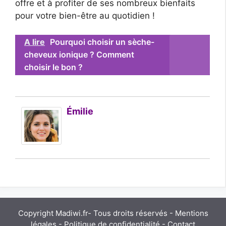
offre et à profiter de ses nombreux bienfaits
pour votre bien-être au quotidien !
A lire
Pourquoi choisir un sèche-
cheveux ionique ? Comment
choisir le bon ?
Émilie
Copyright Madiwi.fr- Tous droits réservés -
Mentions
légales
-
Politique de confidentialité
-
Contact