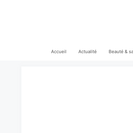
Aller
au
contenu
Accueil
Actualité
Beauté & s